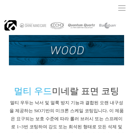
T
o
g
g
l
e
n
a
v
i
g
a
t
i
멀티 우드​​​
미네랄 표면 코팅
o
n
멀티 우두는 낙서 및 얼룩 방지 기능과 결합된 오랜 내구성
을 제공하는 SiO기반의 미크론 스케일 코팅입니다. 이 제품
은 요구되는 보호 수준에 따라 롤러 브러시 또는 스프레이
로 1~3번 코팅하여 강도 또는 희석된 형태로 모든 석제 및