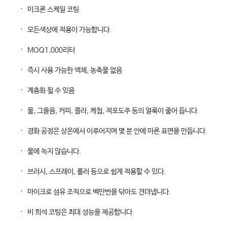
᛫
미크론 스케일 코팅
᛫
모든색상에 적용이 가능합니다.
᛫
MOQ1,000리터
᛫
즉시 사용 가능한 액체, 농축물 없음
᛫
계층화 될 수 있음
᛫
물, 그을음, 커피, 콜라, 케첩, 적포도주 등의 얼룩이 줄어 듭니다.
᛫
경화 공정은 상온에서 이루어지며 몇 분 안에 마른 표면을 만듭니다.
᛫
물에 녹지 않습니다.
᛫
브러시, 스프레이, 롤러 등으로 쉽게 적용할 수 있다.
᛫
마이크로 섬유 조직으로 백만번을 닦아도 견뎌냅니다.
᛫
비 희석 코팅은 최대 성능을 제공합니다.