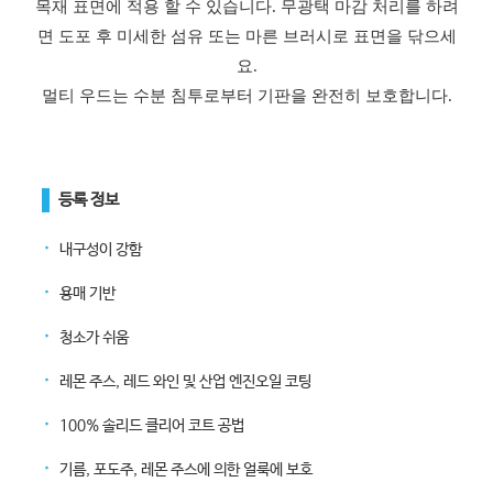
목재 표면에 적용 할 수 있습니다. 무광택 마감 처리를 하려
면 도포 후 미세한 섬유 또는 마른 브러시로 표면을 닦으세
요.
멀티 우드는 수분 침투로부터 기판을 완전히 보호합니다.
등록 정보
᛫
내구성이 강함
᛫
용매 기반
᛫
청소가 쉬움
᛫
레몬 주스, 레드 와인 및 산업 엔진오일 코팅
᛫
100% 솔리드 클리어 코트 공법
᛫
기름, 포도주, 레몬 주스에 의한 얼룩에 보호