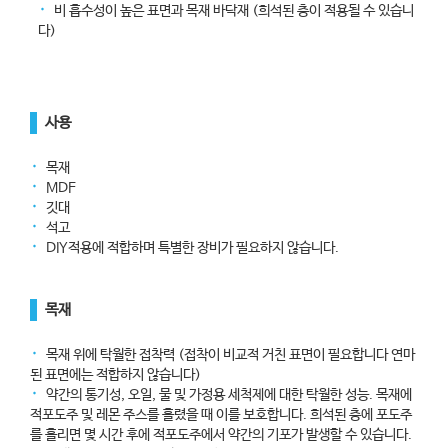
᛫
비 흡수성이 높은 표면과 목재 바닥재 (희석된 층이 적용될 수 있습니
다)
사용
᛫
목재
᛫
MDF
᛫
깃대
᛫
석고
᛫
DIY적용에 적합하며 특별한 장비가 필요하지 않습니다.
목재
᛫
목재 위에 탁월한 접착력 (접착이 비교적 거친 표면이 필요합니다 연마
된 표면에는 적합하지 않습니다)
᛫
약간의 통기성, 오일, 물 및 가정용 세척제에 대한 탁월한 성능. 목재에
적포도주 및 레몬 주스를 흘렸을 때 이를 보호합니다. 희석된 층에 포도주
를 흘리면 몇 시간 후에 적포도주에서 약간의 기포가 발생할 수 있습니다.