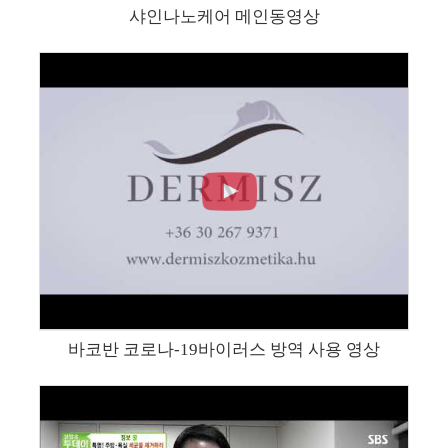
샤인나노케어 메인동영상
바코반 코로나-19바이러스 방역 사용 영상