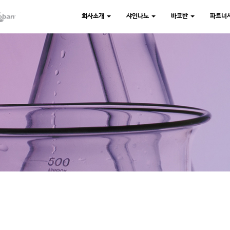
회사소개
샤인나노
바코반
파트너