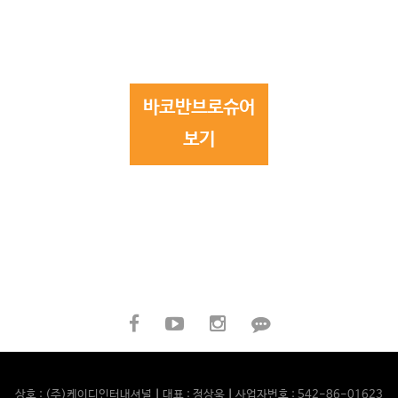
바코반브로슈어
보기
상호 : (주)케이디인터내셔널
|
대표 : 정상욱
|
사업자번호 : 542-86-01623