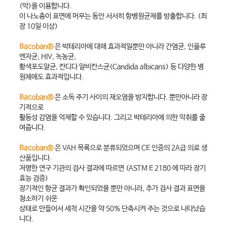
(막)을 이용합니다.
이 나노층이 표면에 머무는 동안 서서히 항병원균제를 방출합니다. (최
장 10일 이상)
Bacoban®
은 박테리아에 대해 효과적일뿐만 아니라 간염균, 인플루
엔자균, HIV, 녹농균,
황색포도알균, 칸디다 알비칸스균(Candida albicans) 등 다양한 병
원체에도 효과적입니다.
Bacoban®
은 소독 주기 사이의 재오염을 방지합니다. 뿐만아니라 장
기적으로
활동성 감염을 억제할 수 있습니다. 그리고 박테리아에 의한 악취를 줄
여줍니다.
Bacoban®
은 VAH 목록으로 분류되었으며 CE 인증의 2A급 의료 생
산품입니다.
저명한 연구 기관의 검사 결과에 따르면 (ASTM E 2180 에 따라 장기
효능 검증)
장기적인 항균 결과가 확인되었을 뿐만 아니라, 추가 검사 결과 표면을
청소하기 쉬운
상태로 만들어서 세척 시간을 약 50% 단축시켜 주는 것으로 나타났습
니다.