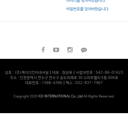
아이디를 잊어버렸습니다.
비밀번호를 잊어버렸습니다.
상호 : (주)케이디인터내셔널
|
대표 : 정상욱
|
사업자번호 : 542-86-01623
주소 : 인천광역시 연수구 연수구 송도미래로 30 스마트밸리 E동 606호
대표번호 : 1588-4396
|
팩스 : 032-837-7967
Copyright 2020
KD INTERNATIONAL Co.,Ltd
All Rights Reserved.