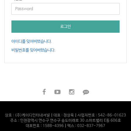
로그인
아이디를 잊어버렸습니다.
비밀번호를 잊어버렸습니다.
상호 : (주)케이디인터내셔널
|
대표 : 정상욱
|
사업자번호 : 542-86-01623
주소 : 인천광역시 연수구 연수구 송도미래로 30 스마트밸리 E동 606호
대표번호 : 1588-4396
|
팩스 : 032-837-7967