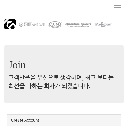
T
o
g
g
l
e
n
a
v
i
Join
g
a
t
고객만족을 우선으로 생각하며, 최고 보다는
i
최선을 다하는 회사가 되겠습니다.
o
n
Create Account